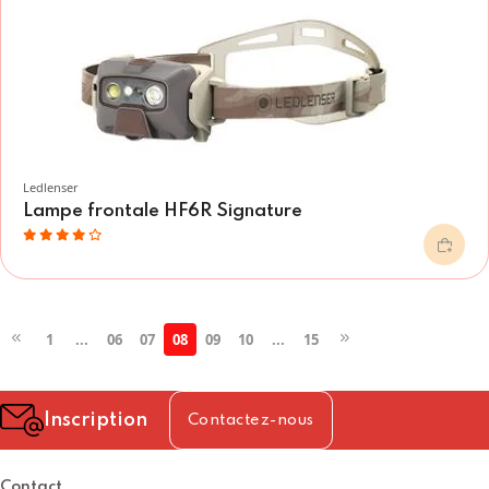
Ledlenser
Lampe frontale HF6R Signature
1
...
06
07
08
09
10
...
15
Inscription
Contactez-nous
Contact