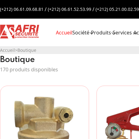
/
/
(+212) 06.61.09.68.81
(+212) 06.61.52.53.99
(+212) 05.21.00.02.59
Accueil
Société
Produits
Services
Ac
Accueil
>
Boutique
Boutique
170 produits disponibles