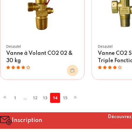
Desautel
Desautel
Vanne à Volant CO2 02 &
Vanne CO2 S
30 kg
Triple Foncti
1
...
12
13
14
15
Découvrez n
Inscription