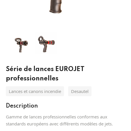
Équipement de protection antichute
Protection des yeux MSA
Pièces de Rechange Extincteurs
Systèmes
Protection Respiratoire MSA
Lances incendie
Extinction
Batteries et torche
Tuyaux incendie
Appareils respiratoires filtrants MSA
Désenfumage
Protection des pieds
Division
Appareils respiratoires isolants MSA
Alarmes
Série de lances EUROJET
Hydraulique
Vetement sapeur pompier
Détection
professionnelles
Lances et canons incendie
Desautel
Description
Gamme de lances professionnelles conformes aux
standards européens avec différents modèles de jets.