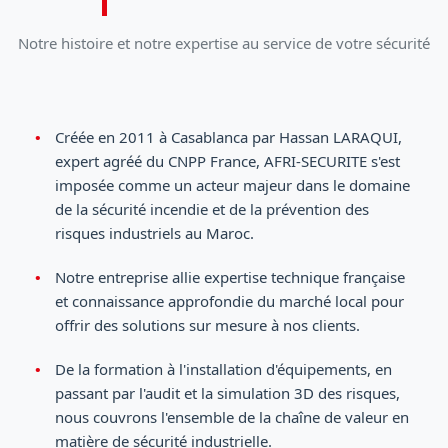
Équipement de protection antichute
Protection des yeux MSA
Pièces de Rechange Extincteurs
Notre histoire et notre expertise au service de votre sécurité
Systèmes
Protection Respiratoire MSA
Lances incendie
Extinction
Créée en 2011 à Casablanca par Hassan LARAQUI,
Batteries et torche
Tuyaux incendie
Appareils respiratoires filtrants MSA
Désenfumage
expert agréé du CNPP France, AFRI-SECURITE s'est
imposée comme un acteur majeur dans le domaine
Protection des pieds
Division
Appareils respiratoires isolants MSA
Alarmes
de la sécurité incendie et de la prévention des
risques industriels au Maroc.
Hydraulique
Vetement sapeur pompier
Détection
Notre entreprise allie expertise technique française
et connaissance approfondie du marché local pour
offrir des solutions sur mesure à nos clients.
De la formation à l'installation d'équipements, en
passant par l'audit et la simulation 3D des risques,
nous couvrons l'ensemble de la chaîne de valeur en
matière de sécurité industrielle.