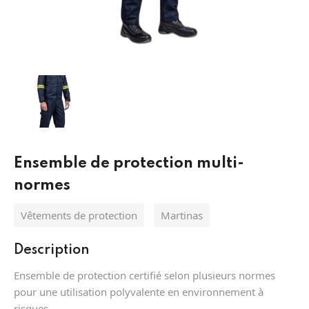
Équipement de protection antichute
Protection des yeux MSA
Pièces de Rechange Extincteurs
Systèmes
Protection Respiratoire MSA
Lances incendie
Extinction
Batteries et torche
Tuyaux incendie
Appareils respiratoires filtrants MSA
Désenfumage
Protection des pieds
Division
Appareils respiratoires isolants MSA
Alarmes
Ensemble de protection multi-
Hydraulique
Vetement sapeur pompier
Détection
normes
Vêtements de protection
Martinas
Description
Ensemble de protection certifié selon plusieurs normes
pour une utilisation polyvalente en environnement à
risques.