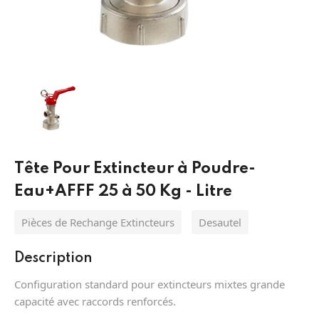
Équipement de protection antichute
Protection des yeux MSA
Pièces de Rechange Extincteurs
Systèmes
Protection Respiratoire MSA
Lances incendie
Extinction
Batteries et torche
Tuyaux incendie
Appareils respiratoires filtrants MSA
Désenfumage
Protection des pieds
Division
Appareils respiratoires isolants MSA
Alarmes
Tête Pour Extincteur à Poudre-
Hydraulique
Vetement sapeur pompier
Détection
Eau+AFFF 25 à 50 Kg - Litre
Pièces de Rechange Extincteurs
Desautel
Description
Configuration standard pour extincteurs mixtes grande
capacité avec raccords renforcés.