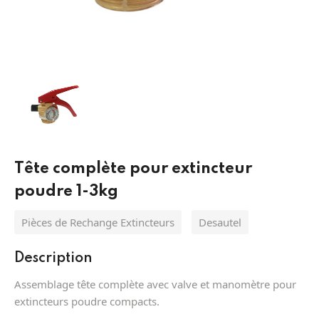
Équipement de protection antichute
Protection des yeux MSA
Pièces de Rechange Extincteurs
Systèmes
Protection Respiratoire MSA
Lances incendie
Extinction
Batteries et torche
Tuyaux incendie
Appareils respiratoires filtrants MSA
Désenfumage
Protection des pieds
Division
Appareils respiratoires isolants MSA
Alarmes
Tête complète pour extincteur
Hydraulique
Vetement sapeur pompier
Détection
poudre 1-3kg
Pièces de Rechange Extincteurs
Desautel
Description
Assemblage tête complète avec valve et manomètre pour
extincteurs poudre compacts.