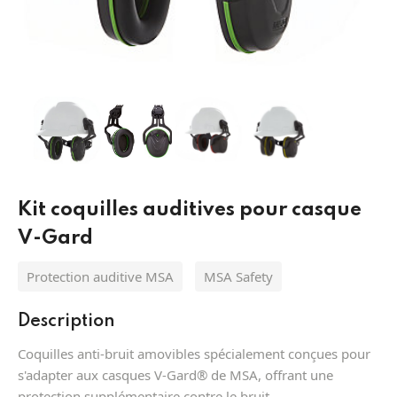
Équipement de protection antichute
Protection des yeux MSA
Pièces de Rechange Extincteurs
Systèmes
Protection Respiratoire MSA
Lances incendie
Extinction
Batteries et torche
Tuyaux incendie
Appareils respiratoires filtrants MSA
Désenfumage
Protection des pieds
Division
Appareils respiratoires isolants MSA
Alarmes
Kit coquilles auditives pour casque
Hydraulique
Vetement sapeur pompier
Détection
V-Gard
Protection auditive MSA
MSA Safety
Description
Coquilles anti-bruit amovibles spécialement conçues pour
s'adapter aux casques V-Gard® de MSA, offrant une
protection supplémentaire contre le bruit.