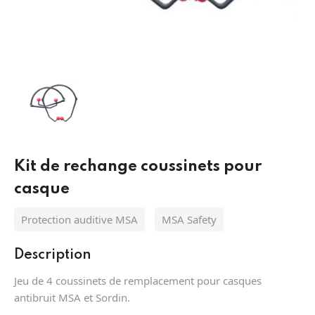
Équipement de protection antichute
Protection des yeux MSA
Pièces de Rechange Extincteurs
Systèmes
Protection Respiratoire MSA
Lances incendie
Extinction
Batteries et torche
Tuyaux incendie
Appareils respiratoires filtrants MSA
Désenfumage
Protection des pieds
Division
Appareils respiratoires isolants MSA
Alarmes
Kit de rechange coussinets pour
Hydraulique
Vetement sapeur pompier
Détection
casque
Protection auditive MSA
MSA Safety
Description
Jeu de 4 coussinets de remplacement pour casques
antibruit MSA et Sordin.